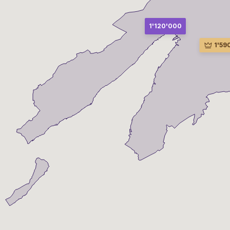
1'120'000
1'59