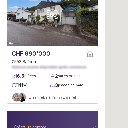
CHF 690'000
2553 Safnern
Adresse exacte disponible après connexion
6.5
2
pièces
salles de bain
141
3
2
m
places de parc
Elisa Krebs & Yanisa Zweifel
Créez un compte