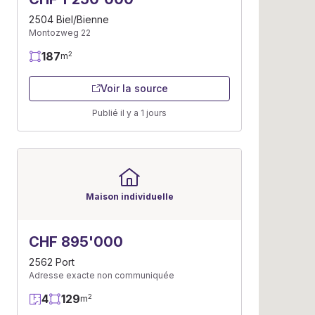
2504 Biel/Bienne
Montozweg 22
187
2
m
Voir la source
Publié il y a 1 jours
Maison individuelle
CHF 895'000
2562 Port
Adresse exacte non communiquée
4
129
2
m