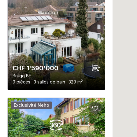
CHF 1'590'000
Brügg BE
2
9 pièces · 3 salles de bain · 329 m
Exclusivité Neho