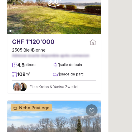
CHF 1'120'000
2505 Biel/Bienne
Adresse exacte disponible après connexion
4.5
1
pièces
salle de bain
109
1
2
m
place de parc
Elisa Krebs & Yanisa Zweifel
Neho Privilege