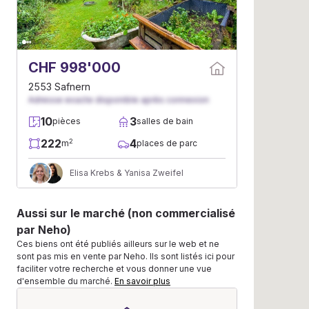
CHF 998'000
2553 Safnern
Adresse exacte disponible après connexion
10
3
pièces
salles de bain
222
4
2
m
places de parc
Elisa Krebs & Yanisa Zweifel
Aussi sur le marché (non commercialisé
par Neho)
Ces biens ont été publiés ailleurs sur le web et ne
sont pas mis en vente par Neho. Ils sont listés ici pour
faciliter votre recherche et vous donner une vue
d'ensemble du marché.
En savoir plus