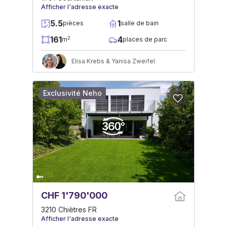
Afficher l'adresse exacte
5.5
1
pièces
salle de bain
161
4
2
m
places de parc
Elisa Krebs & Yanisa Zweifel
Exclusivité Neho
CHF 1'790'000
3210 Chiètres FR
Afficher l'adresse exacte