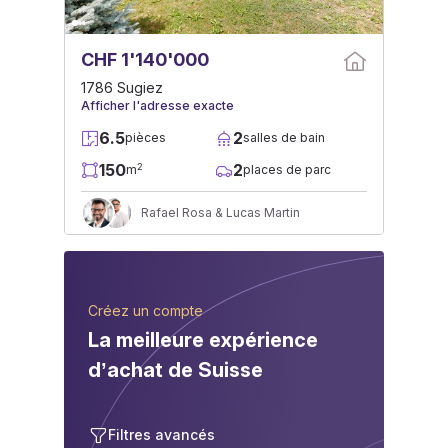
CHF 1'140'000
1786 Sugiez
Afficher l'adresse exacte
6.5
2
pièces
salles de bain
150
2
2
m
places de parc
Rafael Rosa & Lucas Martin
Créez un compte
La meilleure expérience
d’achat de Suisse
Filtres avancés