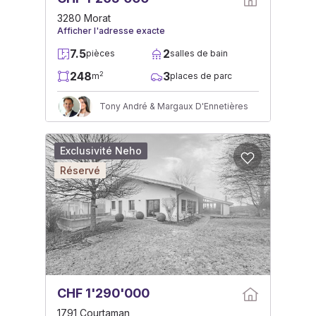
3280 Morat
Afficher l'adresse exacte
7.5
2
pièces
salles de bain
248
3
2
m
places de parc
Tony André & Margaux D'Ennetières
Exclusivité Neho
Réservé
CHF 1'290'000
1791 Courtaman