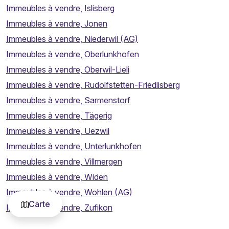
Immeubles à vendre, Islisberg
Immeubles à vendre, Jonen
Immeubles à vendre, Niederwil (AG)
Immeubles à vendre, Oberlunkhofen
Immeubles à vendre, Oberwil-Lieli
Immeubles à vendre, Rudolfstetten-Friedlisberg
Immeubles à vendre, Sarmenstorf
Immeubles à vendre, Tägerig
Immeubles à vendre, Uezwil
Immeubles à vendre, Unterlunkhofen
Immeubles à vendre, Villmergen
Immeubles à vendre, Widen
Immeubles à vendre, Wohlen (AG)
Carte
Immeubles à vendre, Zufikon