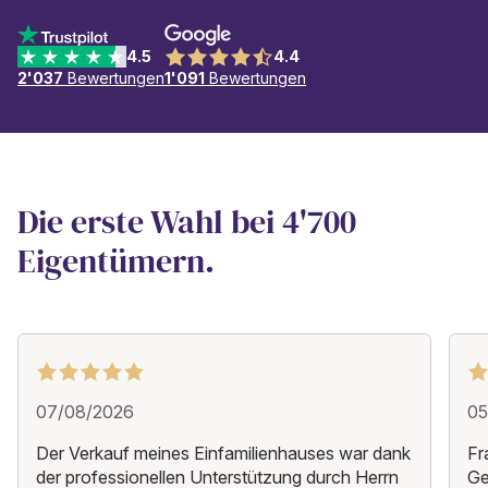
4.5
4.4
2'037
Bewertungen
1'091
Bewertungen
Die erste Wahl bei 4'700
Eigentümern.
07/08/2026
05
Der Verkauf meines Einfamilienhauses war dank
Fr
der professionellen Unterstützung durch Herrn
Ge