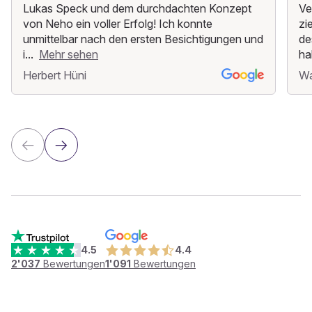
Lukas Speck und dem durchdachten Konzept
Ve
von Neho ein voller Erfolg! Ich konnte
zi
unmittelbar nach den ersten Besichtigungen und
de
i...
Mehr sehen
ha
Herbert Hüni
Wa
4.5
4.4
2'037
Bewertungen
1'091
Bewertungen