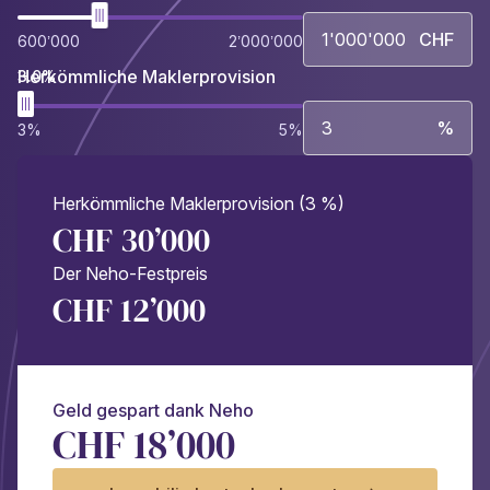
CHF
600’000
2’000’000
Herkömmliche Maklerprovision
3.0%
%
3%
5%
Herkömmliche Maklerprovision (3 %)
CHF 30’000
Der Neho-Festpreis
CHF 12’000
Geld gespart dank Neho
CHF 18’000