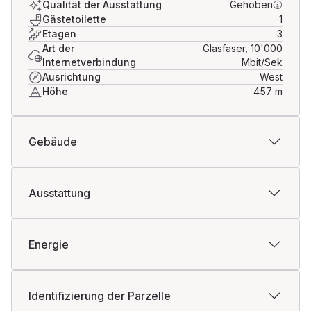
Qualität der Ausstattung
Gehoben
Einzimmerwohnung mit separatem Eingang realisieren.
Gästetoilette
1
Die Anschlüsse für eine Küche sind bereits vorhanden,
Etagen
3
Art der
Glasfaser, 10'000
was diese Fläche ideal für Gäste, erwachsene Kinder
Internetverbindung
Mbit/Sek
oder zur Vermietung macht.
Ausrichtung
West
Höhe
457
m
Dank der Zonierung in Wohn- und Gewerbezone besteht
zudem die Option, Wohnen und eine ruhige gewerbliche
Tätigkeit sinnvoll zu kombinieren.
Gebäude
Ausstattung
Energie
Identifizierung der Parzelle