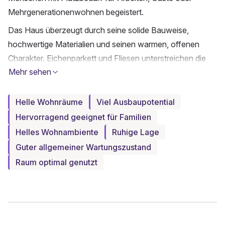
Mehrgenerationenwohnen begeistert.
Das Haus überzeugt durch seine solide Bauweise,
hochwertige Materialien und seinen warmen, offenen
Charakter. Eichenparkett und Fliesen unterstreichen die
Mehr sehen
zeitlose Qualität, während die Südorientierung für
lichtdurchflutete Räume sorgt. Küche und Nasszellen sind
funktionstüchtig und bieten zugleich Potenzial für eine
Helle Wohnräume
Viel Ausbaupotential
individuelle Modernisierung. Die hochwertigen
Hervorragend geeignet für Familien
Markenküchengeräte sind voll funktionsfähig und wurden
Helles Wohnambiente
Ruhige Lage
im Jahr 2006 ersetzt.
Guter allgemeiner Wartungszustand
Ein besonderes Highlight ist das weitläufige Grundstück
Raum optimal genutzt
mit rund 1'300 m² Fläche. Der gepflegte Garten mit etwa
950 m², Sitzplatz, Wasseranschluss und Kräutergarten
bildet eine private Oase für Familienleben, Spiel und
Erholung.