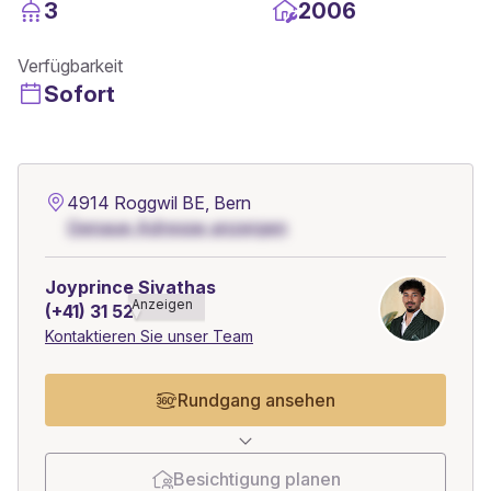
3
2006
Verfügbarkeit
Sofort
4914 Roggwil BE, Bern
Genaue Adresse anzeigen
Joyprince Sivathas
Anzeigen
(+41) 31 528******
Kontaktieren Sie unser Team
Rundgang ansehen
Besichtigung planen