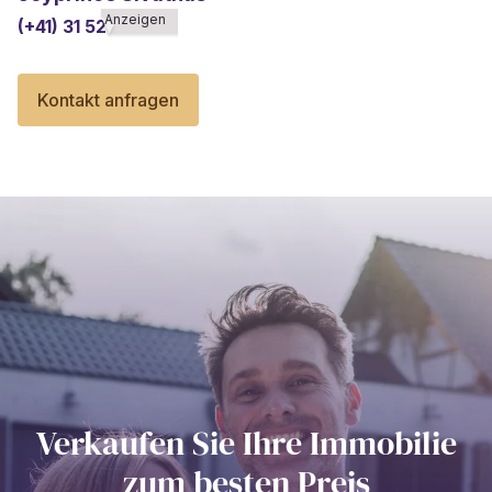
Anzeigen
(+41) 31 528******
Kontakt anfragen
Verkaufen Sie Ihre Immobilie
zum besten Preis